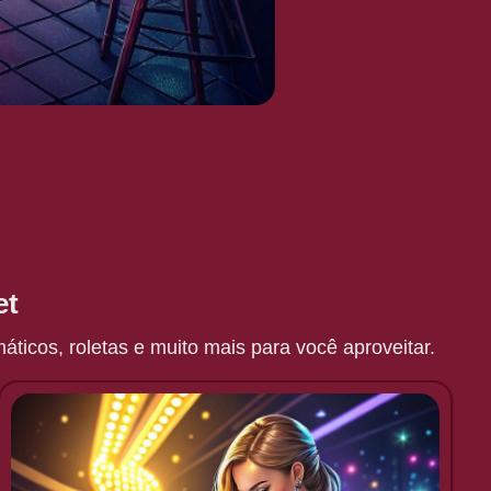
et
ticos, roletas e muito mais para você aproveitar.