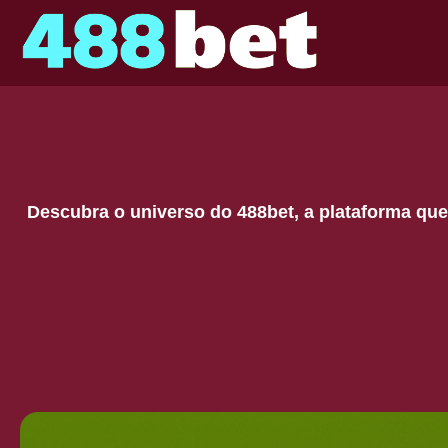
Descubra o universo do 488bet, a plataforma que